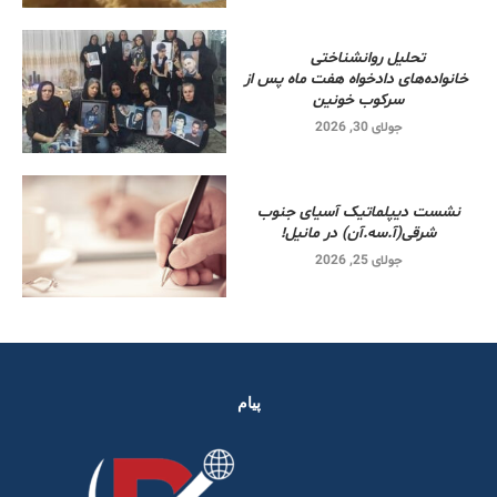
تحلیل روانشناختی
خانواده‌های دادخواه هفت ماه پس از
سرکوب خونین
جولای 30, 2026
نشست دیپلماتیک آسیای جنوب
شرقی‌(آ.سه.آن) در مانیل!
جولای 25, 2026
پیام