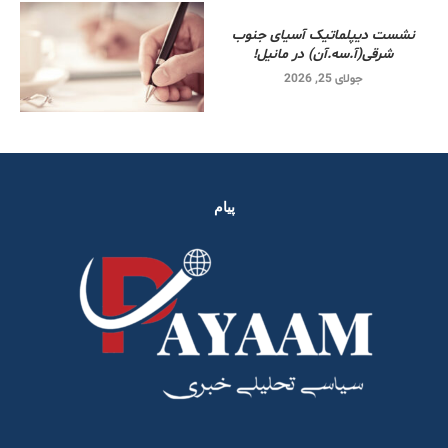
نشست دیپلماتیک آسیای جنوب
شرقی‌(آ.سه.آن) در مانیل!
جولای 25, 2026
پیام