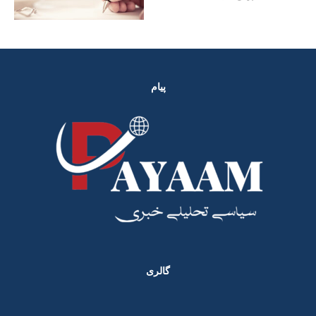
پیام
گالری