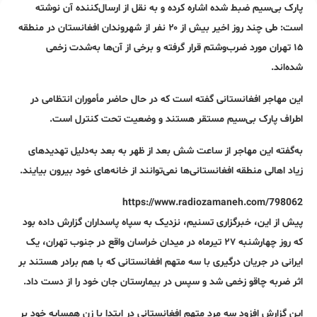
پارک بی‌سیم ضبط شده اشاره کرده و به نقل از ارسال‌کننده آن نوشته
است: طی چند روز اخیر بیش از ۲۰ نفر از شهروندان افغانستان در منطقه‌
۱۵ تهران مورد ضرب‌وشتم قرار گرفته و برخی از آن‌ها به‌شدت زخمی
شده‌اند.
این مهاجر افغانستانی گفته است که در حال حاضر مأموران انتظامی در
اطراف پارک بی‌سیم مستقر هستند و وضعیت تحت کنترل است.
به‌گفته این مهاجر از ساعت شش بعد از ظهر به بعد به‌دلیل تهدیدهای
زیاد اهالی منطقه افغانستانی‌ها نمی‌توانند از خانه‌های‌ خود بیرون بیایند.
https://www.radiozamaneh.com/798062
پیش از این، خبرگزاری تسنیم، نزدیک به سپاه پاسداران گزارش داده بود
که روز چهارشنبه ۲۷ تیرماه در میدان خراسان واقع در جنوب تهران، یک
ایرانی در جریان درگیری با سه متهم افغانستانی که با هم برادر هستند بر
اثر ضربه چاقو زخمی شد و سپس در بیمارستان جان خود را از دست داد.
این گزارش افزود سه مرد متهم افغانستانی در ابتدا با زن همسایه‌ خود بر