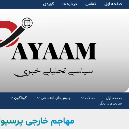
صفحە اول
تماس
دربارە ما
کوردی
صفحە اول
مقالات
جنبش‌های اجتماعی
گوناگون
سایت‌های دیگر
مهاجم خارجی پرسپو