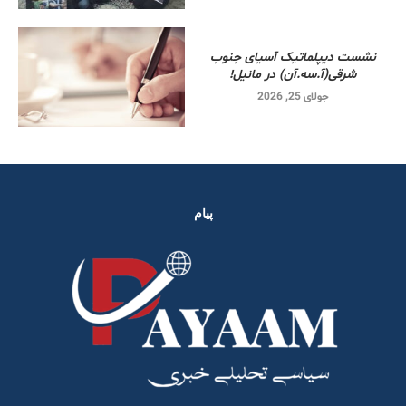
نشست دیپلماتیک آسیای جنوب
شرقی‌(آ.سه.آن) در مانیل!
جولای 25, 2026
پیام