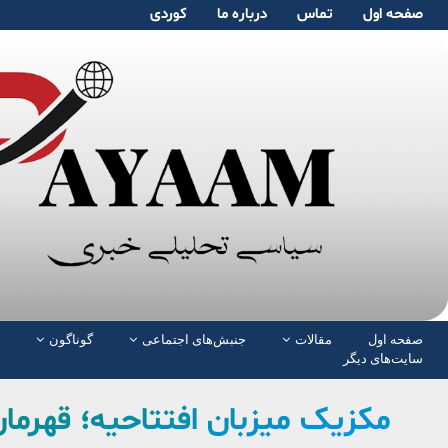
صفحە اول
تماس
دربارە ما
کوردی
صفحە اول
مقالات
جنبش‌های اجتماعی
گوناگون
سایت‌های دیگر