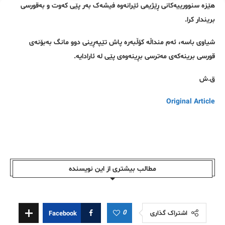
هێزە سنوورییەکانی ڕێژیمی ئێرانەوە فیشەک بەر پێی کەوت و بەقورسی
بریندار کرا.
شیاوی باسە، ئەم منداڵە کۆڵبەرە پاش تێپەڕینی دوو مانگ بەبۆنەی
قورسی برینەکەی مەترسی بڕینەوەی پێی لە ئارادایە.
ق.ش
Original Article
مطالب بیشتری از این نویسندە
0
اشتراک گذاری
Facebook