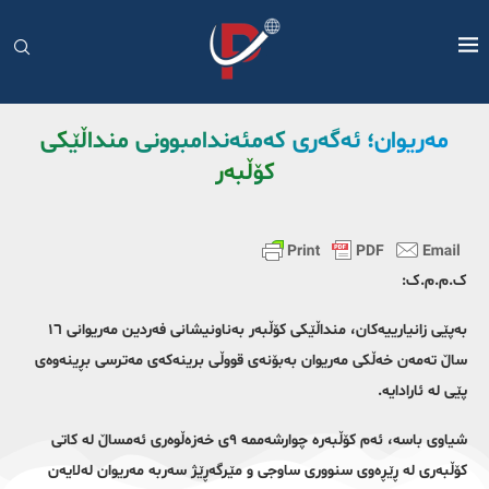
مەریوان؛ ئەگەری کەمئەندامبوونی منداڵێکی
کۆڵبەر
ک.م.م.ک:
بەپێی زانیارییەکان، منداڵێکی کۆڵبەر بەناونیشانی فەردین مەریوانی ١٦
ساڵ تەمەن خەڵکی مەریوان بەبۆنەی قووڵی برینەکەی مەترسی بڕینەوەی
پێی لە ئارادایە.
شیاوی باسە، ئەم کۆڵبەرە چوارشەممە ٩ی خەزەڵوەری ئەمساڵ لە کاتی
کۆڵبەری لە ڕێڕەوی سنووری ساوجی و مێرگەڕێژ سەربە مەریوان لەلایەن