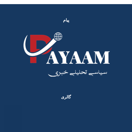
پیام
گالری