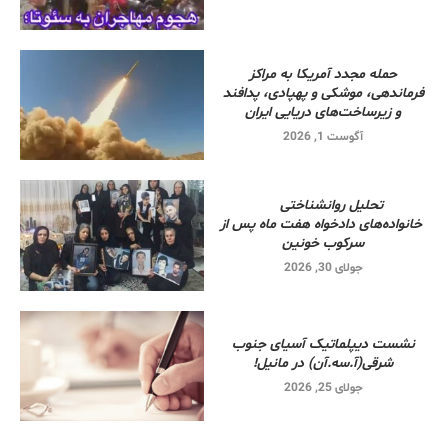
حمله مجدد آمریکا به مراکز
فرماندهی، موشکی و پهپادی، پدافند
و زیرساخت‌های دریایی ایران
آگوست 1, 2026
تحلیل روانشناختی
خانواده‌های دادخواه هفت ماه پس از
سرکوب خونین
جولای 30, 2026
نشست دیپلماتیک آسیای جنوب
شرقی‌(آ.سه.آن) در مانیل!
جولای 25, 2026