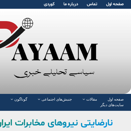
صفحە اول
تماس
دربارە ما
کوردی
صفحە اول
مقالات
جنبش‌های اجتماعی
گوناگون
سایت‌های دیگر
نارضایتی نیروهای مخابرات ایرا