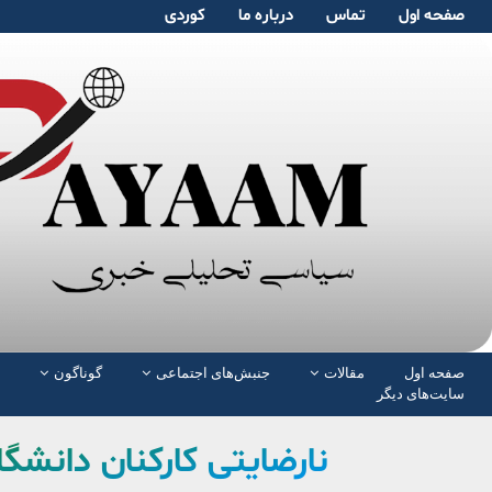
صفحە اول
تماس
دربارە ما
کوردی
صفحە اول
مقالات
جنبش‌های اجتماعی
گوناگون
سایت‌های دیگر
نارضایتی کارکنان دانشگ