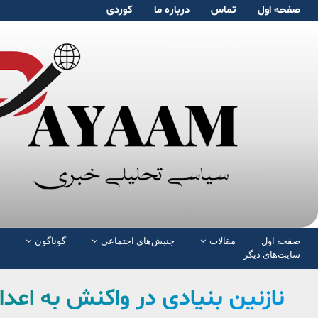
صفحە اول
تماس
دربارە ما
کوردی
صفحە اول
مقالات
جنبش‌های اجتماعی
گوناگون
سایت‌های دیگر
نازنین بنیادی در واکنش به اعدا