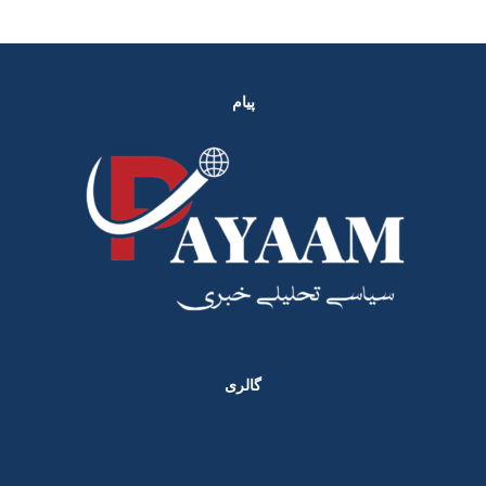
پیام
گالری