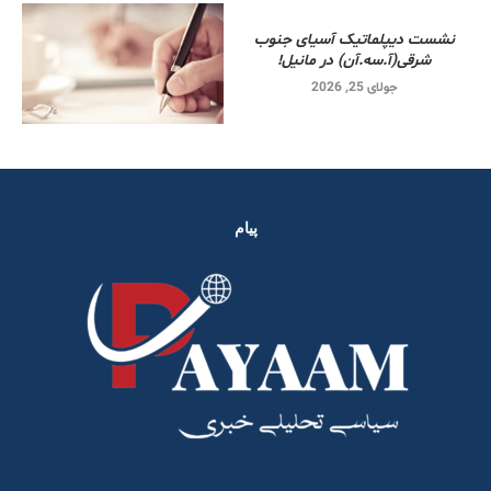
نشست دیپلماتیک آسیای جنوب
شرقی‌(آ.سه.آن) در مانیل!
جولای 25, 2026
پیام