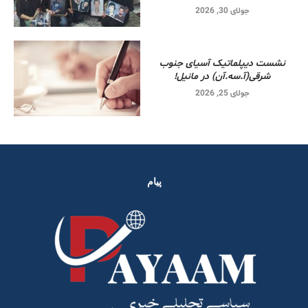
جولای 30, 2026
نشست دیپلماتیک آسیای جنوب
شرقی‌(آ.سه.آن) در مانیل!
جولای 25, 2026
پیام