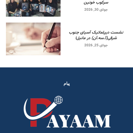
سرکوب خونین
جولای 30, 2026
نشست دیپلماتیک آسیای جنوب
شرقی‌(آ.سه.آن) در مانیل!
جولای 25, 2026
پیام