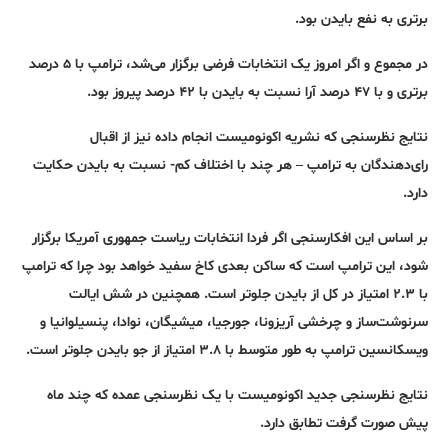
برتری به نفع بایدن بود.
در مجموع و اگر امروز یک انتخابات فرضی برگزار می‌شد، ترامپ با ۵ درصد
برتری و با ۴۷ درصد آرا نسبت به بایدن با ۴۲ درصد پیروز بود.
نتایج نظرسنجی که نشریه اکونومیست انجام داده نیز از اقبال
رای‌دهندگان به ترامپ – هر چند با اختلاف کم- نسبت به بایدن حکایت
دارد.
بر اساس این افکارسنجی اگر فردا انتخابات ریاست جمهوری آمریکا برگزار
شود، این ترامپ است که ساکن بعدی کاخ سفید خواهد بود چرا که ترامپ
با ۲.۳ امتیاز در کل از بایدن جلوتر است. همچنین در شش ایالت
سرنوشت‌ساز و چرخشی آریزونا، جورجیا، میشیگان، نوادا، پنسیلوانیا و
ویسکانسین ترامپ به طور متوسط با ۳.۸ امتیاز از جو بایدن جلوتر است.
نتایج نظرسنجی جدید اکونومیست با یک نظرسنجی عمده که چند ماه
پیش صورت گرفت تطابق دارد.