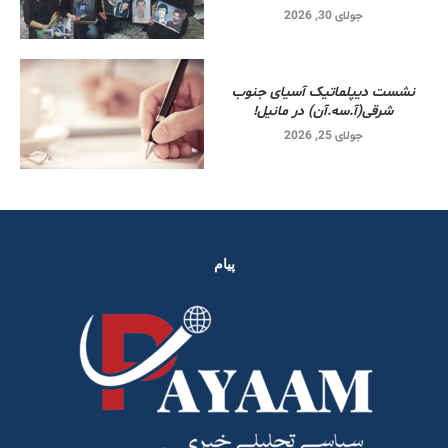
جولای 30, 2026
نشست دیپلماتیک آسیای جنوب
شرقی‌(آ.سه.آن) در مانیل!
جولای 25, 2026
پیام