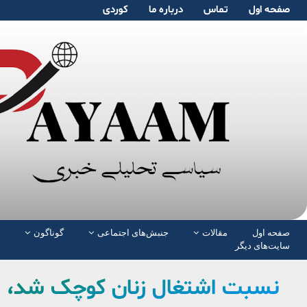
صفحە اول
تماس
دربارە ما
کوردی
صفحە اول
مقالات
جنبش‌های اجتماعی
گوناگون
سایت‌های دیگر
نسبت اشتغال زنان کوچک شد، زنا