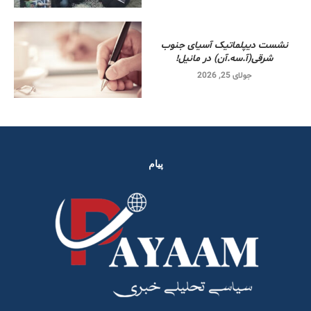
نشست دیپلماتیک آسیای جنوب
شرقی‌(آ.سه.آن) در مانیل!
جولای 25, 2026
پیام