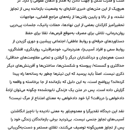
است و قدرت شکل و جهت دادن به افکار و اذهان عمومی را دارد. در
هیچ‌یک از این متن‌های خبری اشاره‌ای به وضعیت بازمانده پس از تجاوز
نشده، و از بالا و پایین‌ رفتن‌ها از پله‌های مراجع قضایی، مواجهات
تحقیرآمیز کارکنان بعضی از این نهادها، حملات پانیک، جلسات پی‌درپی
روان‌درمانی، تلاش برای مصرف به‌موقع قرص‌ها، تقلا برای حفظ
دستاوردهای حرفه‌ای و روابط عاطفی/ اجتماعی پیشین و دوری‌ گزیدن از
روابط سمی و افراد آسیب‌زا، هنردرمانی، خودمراقبتی، روایتگری، افشاگری،
دستِ هم‌رنجان و دردآشنایان دیگر را گرفتن و تمامی مقاومت‌های حداقلی/
حداکثری و گسسته/ پیوسته و شکستن‌ها، ساختن‌ها و آفرینش‌های دیگر
ذکری نیست. اصلاً باید پرسید که این تیترها چطور به رسانه‌ها راه پیدا
کرده‌اند؟ پرواضح است، به این دلیل که بازمانده از جا برخاسته و واقعه را
گزارش داده است. پس در متن یک «زندگی نابودشده» چگونه می‌توان ارادۀ
دادخواهی را دریافت؟ آیا خود دادخواهی به معنای امتناع از مرگ نیست؟
نقد این دیدگاه تقدیرگرا و معدوم‌باور به معنی نادیده یا ناچیز انگاشتن
آسیب‌های تجاوز جنسی نیست. بی‌تردید برخی بازماندگان زندگی خود را
پس از تجاوز همین‌گونه توصیف می‌کنند، تقلای مستمر و دست‌به‌گریبانی