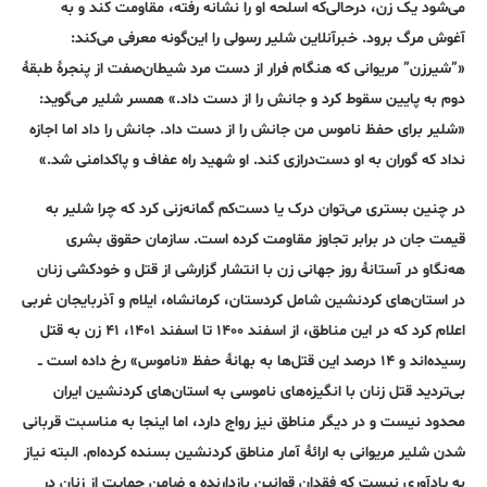
می‌شود یک زن، در‌حالی‌که اسلحه او را نشانه رفته، مقاومت کند و به
آغوش مرگ برود. خبرآنلاین شلیر رسولی را این‌گونه معرفی می‌کند:
«”شیرزن” مریوانی که هنگام فرار از دست مرد شیطان‌صفت از پنجرۀ طبقۀ
دوم به پایین سقوط کرد و جانش را از دست داد.» همسر شلیر می‌گوید:
«شلیر برای حفظ ناموس من جانش را از دست داد. جانش را داد اما اجازه
نداد که گوران به او دست‌درازی کند. او شهید راه عفاف و پاکدامنی شد.»
در چنین بستری می‌توان درک یا دست‌کم گمانه‌زنی کرد که چرا شلیر به
قیمت جان در برابر تجاوز مقاومت کرده است. سازمان حقوق بشری
هه‌نگاو در آستانۀ روز جهانی زن با انتشار گزارشی از قتل و خودکشی زنان
در استان‌های کردنشین شامل کردستان، کرمانشاه، ایلام و آذربایجان غربی
اعلام کرد که در این مناطق، از اسفند ۱۴۰۰ تا اسفند ۱۴۰۱، ۴۱ زن به قتل
رسیده‌اند و ۱۴ درصد این قتل‌ها به بهانۀ حفظ‌ «ناموس» رخ داده است ــ
بی‌تردید قتل زنان با انگیزه‌های ناموسی به استان‌های کردنشین ایران
محدود نیست و در دیگر مناطق نیز رواج دارد، اما اینجا به مناسبت قربانی
شدن شلیر مریوانی به ارائۀ آمار مناطق کردنشین بسنده کرده‌ام. البته نیاز
به یادآوری نیست که فقدان قوانین بازدارنده و ضامن حمایت از زنان در