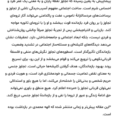
پیشاپیش به یقین رسیده که تجاوز نقطۀ پایان و به معنی یک عمر طرد و
احساس شرم است. ساخت اجتماعی مفهوم آسیب‌دیدگی ناشی از تجاوز و
برساخت‌های مردسالارانۀ ناموس، عفت و پاکدامنی می‌تواند آثار ترومای
تجاوز را بر روان فرد بازمانده قوت ببخشد و او را با ترومای ثانویه مواجه
کند. بازیابی و التیام‌بخشی پس از تجربۀ تجاوز صرفاً چالشی روان‌شناختی
و فردی نیست، بلکه ابعاد اجتماعی و جامعه‌شناختی دارد. تحقیقات نشان
می‌دهد دیدگاه‌های کلیشه‌ای و مسئله‌ساز اجتماعی در تشدید وضعیت
بازماندگان تأثیرگذار است. اسطوره‌های تجاوز نگرش‌های منفی و فلسفۀ
قربانی‌نکوهی را ترویج می‌کند و قوام می‌بخشد و از این ‌رو، برای تسریع
روند بهبود بازماندگان، هدف گرفتن کلیشه‌ها حیاتی است. تجاوز جنسی
به معنای نقض تمامیت جسمانی و خودمختاری فرد است، و هویت فردی و
حریم شخصی و بدنی‌اش را خدشه‌دار می‌کند، اما با هیچ باور و استدلالی
نمی‌توان قربانی تجاوز را «مرده» اعلام کرد. هیچ منطق و باوری نمی‌تواند
حق ادامۀ زندگی و عبور از تروما را نفی و از بازماندۀ تجاوز جنسی دریغ کند.
*این مقاله پیش‌تر و زمانی منتشر شده که الهه محمدی در بازداشت بوده
است.