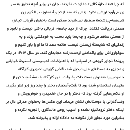
که چرا «به ‌اندازۀ کافی» مقاومت نکردند. جان در برابر آنچه تجاوز به سر
زن می‌آورد ارزشی ندارد. زنانی که بعد از تجربۀ تجاوز، بر الگوی زن
«بی‌همه‌چیزشده» منطبق نمی‌شوند ممکن است به‌عنوان قربانی تجاوز،
همدلی دریافت نکنند. چرا‌که از دید جامعه، قربانی به‌کلی نیست و نابود و
از هستی ساقط می‌شود و چه‌بسا باید دست به خودکشی بزند و به
زندگی‌ای که شایستۀ زیستن نیست خاتمه ‌دهد تا ما او‌ را باور ‌کنیم و
سوگواری‌اش برای پاکدامنی ازدست‌رفته مجابمان کند. در سال ۲۰۱۶، در یک
پروندۀ تجاوز گروهی در اسپانیا که با اعتراضات فمینیستی گستردۀ خیابانی
و مجازی به مسئله‌ای ملی تبدیل شد، قاضی گزارش تصویری کارآگاه
خصوصی را به‌عنوان مستندات پذیرفت. این کارآگاه با نقشۀ چند تن از
متهمان استخدام شده بود تا رفت‌وآمدهای دختر را چند روز زیر نظر بگیرد.
او عکس‌هایی گرفته بود که دختر را در حال خندیدن و خوش‌وبش و
وقت‌گذرانی با دوستانش نشان می‌داد. این عکس‌ها به‌عنوان مدرکی دال بر
اینکه دختر تروماتیزه نشده و آسیب روحی ماندگاری را تجربه نکرده و
بنابراین مورد تجاوز قرار نگرفته به دادگاه ارائه و پذیرفته شد.