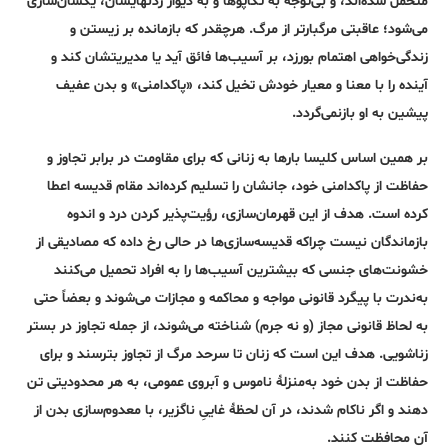
متحمل شده‌اند، و بی‌توجه به تکاپوها و به دیوار زدن‎هایشان، یکسان‌‌سازی
می‌شود؛ عاقبتی مرگبارتر از مرگ. هرچقدر که بازمانده بر زیستن و
زندگی‌خواهی اهتمام بورزد، بر آسیب‌ها فائق آید یا مدیریتشان کند و
آینده‌ را با معنا و معیار خودش تخیل کند، «پاکدامنی» و بدن عفیف
پیشین به او باز‌نمی‌گردد.
بر همین اساس کلیسا بارها به زنانی که برای مقاومت در برابر تجاوز و
حفاظت از پاکدامنی خود، جانشان را تسلیم کرده‌اند مقام قدیسه اعطا
کرده است. هدف از این قهرمان‌سازی، رؤیت‌پذیر کردن درد و اندوه
بازماندگان نیست چرا‌که قدیسه‌سازی‌ها در حالی رخ داده که مصادیقی از
خشونت‌های جنسی که بیشترین آسیب‌‌ها را به افراد تحمیل می‌کنند
به‌ندرت با پیگرد قانونی مواجه و محاکمه و مجازات می‌شوند و بعضاً حتی
به لحاظ قانونی مجاز (و نه جرم) شناخته می‌شوند، از جمله تجاوز در بستر
زناشویی. هدف این است که زنان تا سرحد مرگ از تجاوز بترسند و برای
حفاظت از بدن خود به‌منزلۀ ناموس و آبروی عمومی، به هر محدودیتی تن
دهند و اگر ناکام شدند، در آن لحظۀ غاییِ ناگزیر، با معدوم‌سازی بدن از
آن محافظت کنند.