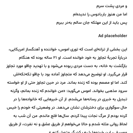
و مردی پشت سرم
اما من هنوز باربادوس را ندیده‌ام
پس باید از این مهلکه جان سالم به‌در ببرم
Ad placeholder
این بخشی از ترانه‌ای است که توری اموس، خواننده و آهنگساز امریکایی،
دربارۀ تجربۀ تجاوز به خود خوانده است. او ۲۱ ساله بوده که هنگام
بازگشت به خانه، به دست مردی ربوده می‌شود و با تهدید چاقو مورد تجاوز
قرار می‌گیرد. او توضیح می‌دهد که متجاوز آماده بود با چاقو تکه‌تکه‌اش
کند. اما او مصمم بوده که زنده بماند. مرد در حین تجاوز حتی از او خواسته
سرود مذهبی بخواند. اموس می‌گوید: «من خواندم که زنده بمانم، وگرنه
تبدیل به خبری در رسانه‌ها می‌شدم. از آن خبرهایی که خانواده‌ها را در
حال سوگواری برای دخترشان نشان می‌دهد. در وضعیتی که خودم را خیس
کرده بودم از مرگ نجات پیدا کردم. سال‌ها فلج ماندم. من آن‌ شب به
لحاظ روانی مثله‌ شدم و حالا می‌خواهم از طریق عشق و نه نفرت، از طریق
موسیقی،‌ این خرده‌ها را به یکدیگر متصل کنم.»