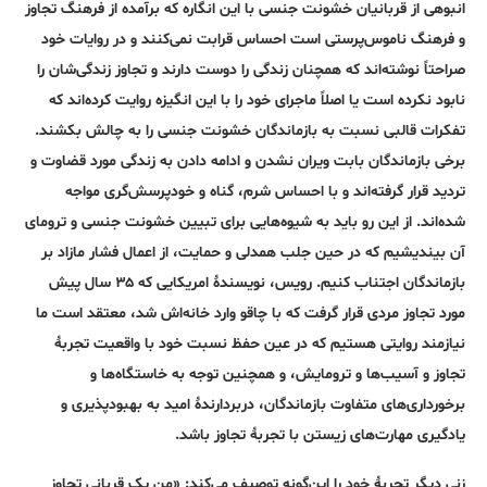
انبوهی از قربانیان خشونت جنسی با این انگاره که برآمده از فرهنگ تجاوز
و فرهنگ ناموس‌پرستی است احساس قرابت نمی‌کنند و در روایات خود
صراحتاً نوشته‌اند که همچنان زندگی را دوست دارند و تجاوز زندگی‌شان را
نابود نکرده است یا اصلاً ماجرای خود را با این انگیزه روایت کرده‌اند که
تفکرات قالبی نسبت به بازماندگان خشونت جنسی را به چالش بکشند.
برخی بازماندگان بابت ویران ‌نشدن و ادامه ‌دادن به زندگی مورد قضاوت و
تردید قرار گرفته‌اند و با احساس شرم، گناه و خودپرسش‌گری مواجه
شده‌اند. از این‌ رو باید به شیوه‌هایی برای تبیین خشونت جنسی و ترومای
آن بیندیشیم که در حین جلب همدلی و حمایت، از اعمال فشار مازاد بر
بازماندگان اجتناب کنیم. رویس، نویسندۀ امریکایی که ۳۵ سال پیش
مورد تجاوز مردی قرار گرفت که با چاقو وارد خانه‌اش شد، معتقد است ما
نیازمند روایتی هستیم که در عین حفظ نسبت خود با واقعیت تجربۀ
تجاوز و آسیب‌ها و ترومایش، و همچنین توجه به خاستگاه‌ها و
برخورداری‌های متفاوت بازماندگان، دربردارندۀ امید به بهبودپذیری و
یادگیری مهارت‌های زیستن با تجربۀ تجاوز باشد.
زنی دیگر تجربۀ خود را این‌گونه توصیف می‌کند: «من یک قربانی تجاوز