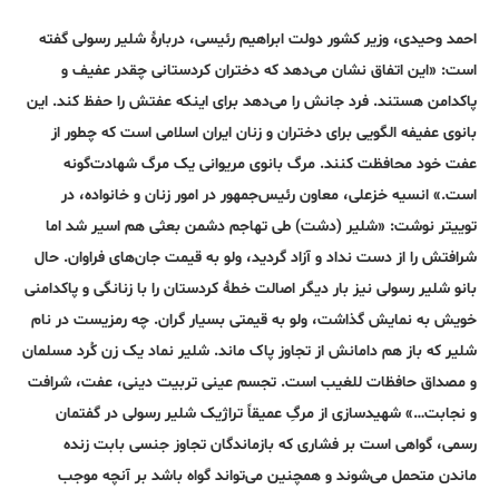
احمد وحیدی، وزیر کشور دولت ابراهیم رئیسی، دربارۀ شلیر رسولی گفته
است: «این اتفاق نشان می‌دهد که دختران کردستانی چقدر عفیف و
پاکدامن هستند. فرد جانش را می‌دهد برای اینکه عفتش را حفظ کند. این
بانوی عفیفه الگویی برای دختران و زنان ایران اسلامی است که چطور از
عفت خود محافظت کنند. مرگ بانوی مریوانی یک مرگ شهادت‌گونه
است.» انسیه خزعلی، معاون رئیس‌جمهور در امور زنان و خانواده، در
توییتر نوشت: «‏شلیر (دشت) طی تهاجم دشمن بعثی هم اسیر شد اما
شرافتش را از دست نداد و آزاد گردید، ولو به قیمت جان‌های فراوان. حال
بانو ‎شلیر رسولی نیز بار دیگر اصالت خطۀ کردستان را با ‎زنانگی و ‎پاکدامنی
خویش به نمایش گذاشت، ولو به قیمتی بسیار گران. چه رمزیست در نام
شلیر که باز هم دامانش از تجاوز پاک ماند‌. ‏شلیر نماد یک زن ‌کُرد مسلمان
و مصداق حافظات للغیب است. تجسم عینی تربیت دینی، عفت، شرافت
و نجابت…» شهیدسازی از مرگِ عمیقاً تراژیک شلیر رسولی در گفتمان
رسمی، گواهی است بر فشاری که بازماندگان تجاوز جنسی بابت زنده
ماندن متحمل می‌شوند و همچنین می‌تواند گواه باشد بر آنچه موجب