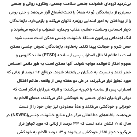
بی‌تردید ترومای خشونت جنسی سلامت جسمی، رفتاری، روانی و جنسی
بسیاری از بازماندگان (و نه همه) را تحت‌الشعاع قرار می‌دهد و حتی برخی
را از پرداختن به امور ابتدایی روزمره ناتوان می‌کند و بازمی‌دارد. بازماندگان
دچار احساس وحشت، خشم، عذاب وجدان، اضطراب و اندوه می‌شوند و
انگ اجتماعی پیرامون مسئلۀ خشونت جنسی ممکن است سبب شود
حس شرم و خجالت پیدا کنند. به‌علاوه، بازماندگان تعرض جنسی ممکن
است با علائم اختلال اضطراب پس از سانحه (PTSD) مانند کابوس و
هجوم افکار ناخوانده مواجه شوند. آنها ممکن است به طور دائمی احساس
خطر کنند و نسبت به دیگران بی‌اعتماد شوند. در‌واقع ۹۴ درصد از زنانی که
مورد تجاوز قرار می‌گیرند، در طی دو هفته پس از واقعه، علائم اختلال
اضطراب پس از سانحه را تجربه می‌کنند؛ و البته غیرقابل انکار است که
برخی قربانیان تجاوز جنسی به خودکشی فکر می‌کنند، عده‌ای اقدام به
خودزنی و خودکشی می‌کنند و عدۀ معدودی نیز جان خود را از دست
می‌دهند. یافته‌های مطالعاتی مرکز ملی منابع خشونت جنسی(NSVRC) در
سال ۲۰۱۵ نشان داده است که ۳۳ درصد از زنانی که مورد تجاوز قرار
می‌گیرند دچار افکار خودکشی می‌شوند و ۱۳ درصد اقدام به خودکشی