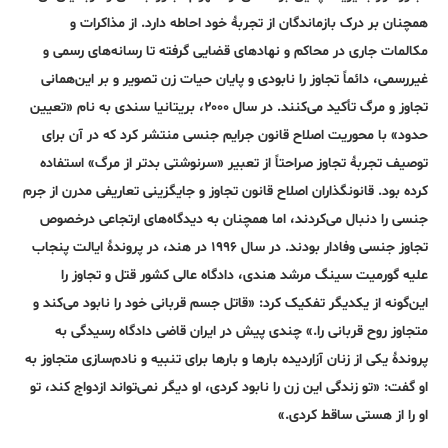
همچنان بر درک بازماندگان از تجربۀ خود احاطه دارد. از مذاکرات و
مکالمات جاری در محاکم و نهادهای قضایی گرفته تا رسانه‌های رسمی و
غیررسمی، دائماً تجاوز را نابودی و پایان حیات زن تصویر و بر این‌همانی
تجاوز و مرگ تأکید می‌کنند. در سال ۲۰۰۰، بریتانیا سندی به نام «تعیین
حدود» با محوریت اصلاح قانون جرایم جنسی منتشر کرد که در آن برای
توصیف تجربۀ تجاوز صراحتاً از تعبیر «سرنوشتی بدتر از مرگ» استفاده
کرده بود. قانونگذاران اصلاح قانون تجاوز و جایگزینی تعاریفی مدرن از جرم
جنسی را دنبال می‌کردند، اما همچنان به دیدگاه‌های ارتجاعی درخصوص
تجاوز جنسی وفادار بودند. در سال ۱۹۹۶ در هند، در پروندۀ ایالت پنجاب
علیه گورمیت سینگ مرشد هندی، دادگاه عالی کشور قتل و تجاوز را
این‌گونه از یکدیگر تفکیک کرد: «قاتل جسم قربانی خود را نابود می‌کند و
متجاوز روح قربانی را.» چندی پیش در ایران قاضی دادگاه رسیدگی به
پروندۀ یکی از زنان آزار‌دیده بارها و بارها برای تنبیه و نادم‌سازی متجاوز به
او گفت: «تو زندگی این زن را نابود کردی، او دیگر نمی‌تواند ازدواج کند، تو
او را از هستی ساقط کردی.»