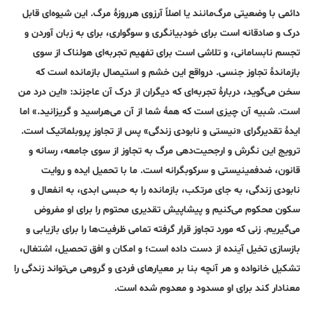
دائمی با وضعیتی مرگ‌مانند یا اصلاً آرزوی هرروزۀ مرگ. این شیوه‌ای قابل‌
درک و صادقانه است برای خودبیانگری و سوگواری، برای به زبان آوردن و
تجسم نابسامانی، و تلاشی است برای تفهیم تجربه‌ای هولناک از سوی
بازماندۀ تجاوز جنسی. در‌واقع این خشم و استیصال بازمانده است که
سخن می‌گوید، دربارۀ تجربه‌ای که دیگران از درک آن عاجزند: «این درد من
است. شبیه آن چیزی است که همۀ شما از آن می‌هراسید و گریزانید.» اما
ایدۀ تقدیرگرای «نیستی و نابودی زندگی» پس از تجاوز پروبلماتیک است.
ترویج این نگرش و ارجحیت‌دهی مرگ به تجاوز از سوی جامعه، رسانه و
قانون، ضدفمینیستی و سرکوبگرانه است. ما با تحمیل ایده و روایت
نابودی زندگی، به جای مرتکب، بازمانده را به حبسی ابدی، به انفعال و
سکون محکوم می‌کنیم و پیشاپیش تقدیری محتوم را برای او مفروض
می‌گیریم. زنی که مورد تجاوز قرار گرفته تمامی ظرفیت‌ها را برای بازیابی و
بازسازی تخیل آینده از دست داده است؛ و امکان و افق تحصیل، اشتغال،
تشکیل خانواده و هر آنچه بنا بر معیارهای فردی و گروهی می‌تواند زندگی را
معنادار کند برای او مسدود و معدوم شده است.