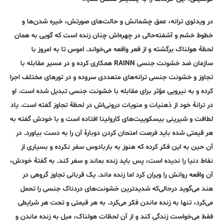
در ویدئوی ترانه، عمق چشمانش و حالت‌های صورتش، خیره شدن‌ها و
خطوط خشم و آشفته‌حالی در چهره‌اش چنان زنده است که گویی به همان
لحظۀ هولناک برگشته و از قعر واقعه می‌خواند. اموس تا به امروز با
سازمان ضد خشونت جنسی RAINN همکاری کرده و در مسیر مقابله با
تجاوز و خشونت جنسی ترانه‌های متعددی سروده و در تورهای مختلف اجرا
کرده و به نیرویی مؤثر برای مقابله با خشونت جنسی تبدیل شده است. او
در ترانۀ خود از ذهنیات و منویات درونی‌اش در لحظۀ تجاوز گفته است. یاد
لطافت و شیرینی بیسکوییت‌های کارولینا افتاده است و با خودش گفته به
هر قیمتی شده باید فرصت امتحان کردن دوبارۀ آن را به دست بیاورد. در
آن حین به این فکر کرده که هنوز به باربادوس سفر نکرده و بسیاری از
نقاط دنیا را ندیده است، پس باید زنده بماند و سفر کند. به گفتۀ خودش،
آن واقعه روانش را ویران کرد اما زنده ماند. یک قربانی تجاوز گروهی در
هند می‌گوید در‌حالی‌که شدیدترین خشونت‌های دردناک جنسی را تحمل
می‌کرد، تنها به زنده ماندن فکر می‌کرد. به هر قیمتی و تحت هر شرایطی
فقط می‌خواست زندگی کند و از آن لحظات هولناک، میل به زنده ماندن و