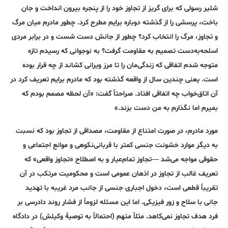
شلیر رسولی که برای گریز از تجاوز خود را از پنجره بیرون انداخت و جان
باخت، پرسشی را از گذشته دوباره برایم مطرح کرد. چطور مادرم میان مرگ
و تجاوز، مرگ را انتخاب کرد؟ چطور از جانش دست شست و در برابر مردی
اسلحه‌به‌دست تصمیم به مقاومت گرفت؟ به نوجوانی که رسیدم تازه
متوجه شدم اتفاقی که زندگی‌مان را تا مرز ویرانی کشاند از چه قرار بوده
است. یعنی چندین سال از واقعه گذشته بود که مادرم برایم تعریف کرد در
آن اتاق‌خواب چه اتفاقی افتاد. صراحتاً گفت: «آن لحظه مصمم بودم که
بمیرم اما نگذارم به من دست بزند.»
مورد مادرم، در صورت امتناع از مقاومت، مصداقی از تجاوز بود که نسبت
به دیگر موارد خشونت جنسی کمتر با قربانی‌نکوهی و موانع اجتماعی و
حقوقی مواجه می‌شد —تجاوز تمام‌عیار و به ‌اصطلاح «تجاوز واقعی» که
تعریف غالب از تجاوز در اذهان عمومی است و محکومیت مرتکب در آن
تقریباً قطعی است، دخول اجباری جنسی از جانب مرد غریبه با تهدید
جانی با سلاح و زور فیزیکی. اما این مسئله لزوماً از فشار روند دادرسی بر
فرد هدف تجاوز نمی‌کاهد. مثلاً متهم (احتمالاً به توصیۀ وکیلش) در دادگاه