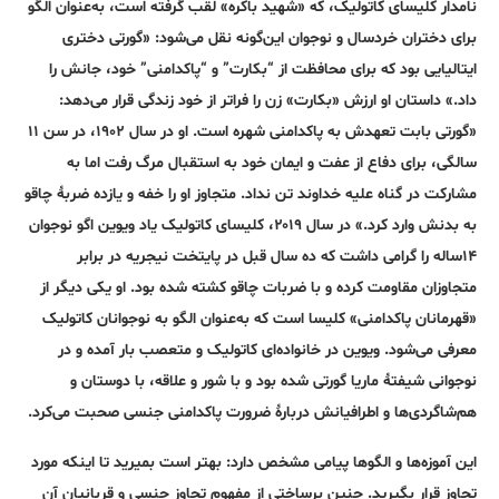
نامدار کلیسای کاتولیک، که «شهید باکره» لقب گرفته است، به‌عنوان الگو
برای دختران خردسال و نوجوان این‌گونه نقل می‌شود: «گورتی دختری
ایتالیایی بود که برای محافظت از “بکارت” و “پاکدامنی” خود، جانش را
داد.» داستان او ارزش «بکارت» زن را فراتر از خود زندگی قرار می‌دهد:
«گورتی بابت تعهدش به پاکدامنی شهره است. او در سال ۱۹۰۲، در سن ۱۱
سالگی، برای دفاع از عفت و ایمان خود به استقبال مرگ رفت اما به
مشارکت در گناه علیه خداوند تن نداد. متجاوز او را خفه و یازده ضربۀ چاقو
به بدنش وارد کرد.» در سال ۲۰۱۹، کلیسای کاتولیک یاد ویوین اگو نوجوان
۱۴ساله را گرامی‌ داشت که ده سال قبل در پایتخت نیجریه در برابر
متجاوزان مقاومت کرده و با ضربات چاقو کشته شده بود. او یکی دیگر از
«قهرمانان پاکدامنی» کلیسا است که به‌عنوان الگو به نوجوانان کاتولیک
معرفی می‌شود. ویوین در خانواده‌ای کاتولیک و متعصب بار آمده و در
نوجوانی شیفتۀ ماریا گورتی شده بود و با شور و علاقه، با دوستان و
هم‌شاگردی‌ها و اطرافیانش دربارۀ ضرورت پاکدامنی جنسی صحبت می‌کرد.
این آموزه‌ها و الگوها پیامی مشخص دارد: بهتر است بمیرید تا اینکه مورد
تجاوز قرار بگیرید. چنین برساختی از مفهوم تجاوز جنسی و قربانیان آن