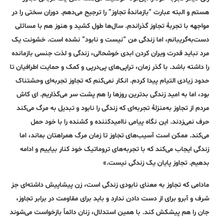
هستم و البته عبارت “بازماندۀ تجاوز” را ترجیح می‌دهم. دوران سختی را در
مواجهه با تجربۀ تجاوز گذراندم. سال‌ها طول کشید و هنوز هم با مسائلی
دست‌به‌گریبانم، اما زندگی من “نیست و نابود” نشده است. خشونت یک
مرد نباید قدرت ویران ‌کردن ابدی خوشحالی، زندگی و لذت جنسی بازمانده
را داشته باشد. با گذر زمان، تراپی‌های پی‌درپی و کمک و حمایت اطرافیان تا
حدود زیادی التیام پیدا کردم. انکار نمی‌کنم که تجاوز تجربه‌ای وحشتناک
بود، اما به امید زندگی بدترین روزها را هم پشت سر می‌گذاریم. ای کاش
مردم از تجاوز به‌منزلۀ تجربه‌ای که زندگی را نابود و تبدیل به مرگ می‌کند
حرف نمی‌زدند. این نگاه پیامی ناامیدکننده و کشنده را با خود حمل
می‌کند. ممکن است آسیب‌های تجاوز تا زمان مرگ همراهتان بماند، اما
زندگی ایجاب می‌کند که با تجربه‌های تروماتیک خود کنار بیاییم و ادامه
بدهیم. تجاوز پایان یک زندگی نیست.»
مادامی که تجاوز به معنای نابودی زندگی است، زن پیشاپیش داشته‌ای جز
شرف و آبرو برای از دست دادن ندارد و باید برای مقاومت در برابر تجاوز،
جان را هم پیشکش کند. با همین استدلال، زنان دائماً بازخواست می‌شوند