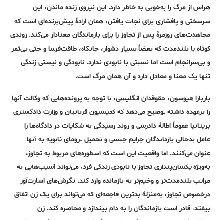
هراس از مرگ را به‌خوبی به خاطر دارد. این نیروی زنده‌ ماندن، این
سرسختی و پافشاری برای نجات یافتن، همان ارادۀ پیش‌برنده‌ای است که
مجاهدت‌های روزمرۀ پس از تجاوز را برای بازماندگان معنادار می‌کند. روندی
کوتاه یا بلندمدت که بعضاً بسیار دشوار، جانکاه، طاقت‌فرسا و حتی بی‌ثمر
و بی‌سرانجام است اما نسبتی با نابودی ندارد. نابودگی و نیستی زندگی
تنها یک معنا و معادل دارد و آن همان مرگ است.
باربارا هیوسون، حقوقدان انگلیسی، با توجه به پرونده‌هایی که وکالت آنها
را برعهده داشته توضیح می‌دهد که کمیسیون قربانیان و وزارت دادگستری
بریتانیا عموماً اطالۀ دادرسی و روند رسیدگی به شکایات در دادگاه‌ها را
عامل بدحالی بازماندگان جرایم جنسی و تحمیل ترومای ثانویه به آنها
عنوان می‌کنند. اما واقعیت این است که اسطوره‌های مربوط به تجاوز،
به‌ویژه یکسان‌پنداری تجاوز با نابودی زندگی فرد، می‌تواند آسیب‌هایی به
مراتب بلندمدت‌تر و وخیم‌تر به بازمانده وارد کند. نگرش‌های اسارت‌آور
درخصوص تجاوز، به‌منزلۀ بدترین فاجعه‌ای که می‌تواند برای یک زن اتفاق
بیفتد، قادر است بازماندگان را به دام بیندازد و محاصره کند. زن