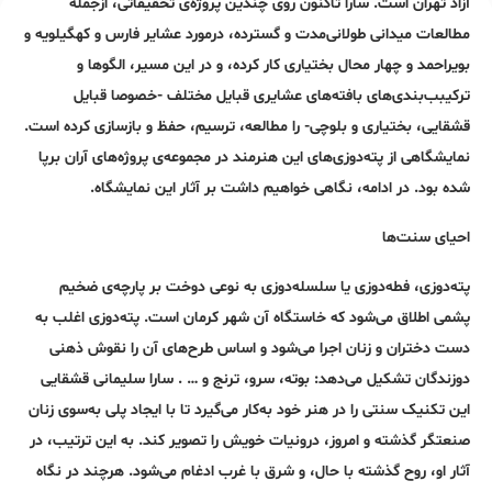
آزاد تهران است. سارا تاکنون روی چندین پروژه‌ی تحقیقاتی، ازجمله
مطالعات میدانی طولانی‌مدت و گسترده، درمورد عشایر فارس و کهگیلویه و
بویراحمد و چهار محال بختیاری کار کرده، و در این مسیر، الگوها و
ترکیبب‌بندی‌های بافته‌های عشایری قبایل مختلف -خصوصا قبایل
قشقایی، بختیاری و بلوچی- را مطالعه، ترسیم، حفظ و بازسازی کرده است.
نمایشگاهی از پته‌دوزی‌های این هنرمند در مجموعه‌ی پروژه‌های آران برپا
شده بود. در ادامه، نگاهی خواهیم داشت بر آثار این نمایشگاه.
احیای سنت‌ها
پته‌دوزی، فطه‌دوزی یا سلسله‌دوزی به نوعی دوخت‌ بر پارچه‌ی ضخیم
پشمی اطلاق می‌شود که خاستگاه آن شهر کرمان است. پته‌دوزی اغلب به
دست دختران و زنان اجرا می‌شود و اساس طرح‌‌های آن را نقوش ذهنی
دوزندگان تشکیل می‌دهد: بوته، سرو، ترنج و … . سارا سلیمانی قشقایی
این تکنیک سنتی را در هنر خود به‌کار می‌گیرد تا با ایجاد پلی ‎به‌سوی زنان
صنعتگر گذشته و امروز، درونیات خویش را تصویر کند. به این ترتیب، در
آثار او، روح گذشته با حال، و شرق با غرب ادغام می‌شود. هرچند در نگاه