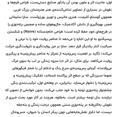
اول، مادیت اثر و ملون بودن آن یادآور صنایع دستی‌ست، طراحی فرم‌ها و
نقوش در بسیاری از تصاویر تداعی‌کننده‌ی هنر هنرمندان بزرگ غربی
همچون گوستاو کلیمت، هنری ماتیس و لوییز بورژوآست. سارا سلیمانی
ضمن بهره‌گیری از دانش آکادمیک، حال‌وهوای ساده و صمیمی پته‌دوزی را
در طرح‌های خود حفظ کرده است؛ طراحی خام‌دستانه (Naïve) و شکستن
پرسپکتیو به او این اجازه را می‌دهد تا عناصر روایت خود را با نرمی و
سیالیت کنار یکدیگر قرار ‌دهد. سارا بر مرز روایت‌گری و ناروایت‌گری حرکت
می‌کند؛ تأکید بر اهمیت پس‌زمینه از تمرکز به عناصر پیش‌زمینه و پیگیری
روایت می‌کاهد. برای مثال، در اثر «با سرود زندگی بر لب به‌ سوی مرگ
می‌رفتند»، گرمای پس‌زمینه‌ی سرخ رنگ و ادغام آن با شمار فیگورهای
عموما سبزرنگی که بر سطح اثر پراکنده شده‌اند، تفکیک پیش‌زمینه و
پس‌زمینه را دشوار می‌سازد. بنابراین، در وهله‌ی اول، ترکیب‌بندی رنگی
چشم‌نواز پته‌دوزی توجه را به خود جلب می‌کند، بدون خوانشی از تصویر که
نیازمند بذل توجه بیشتر است. به‌علاوه، هرچند در آثار مورد بحث خبری از
نقوش به‌کاررفته در پته‌دوزی سنتی همچون درخت زندگی و بته‌جقه
نیست، اما تکرار نقش‌مایه‌هایی چون پیکر انسان یا حیوان، حس‌وحال