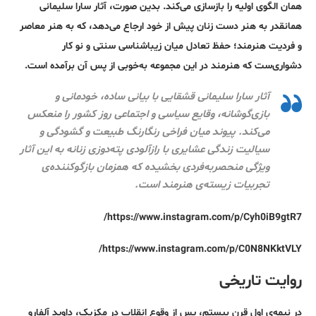
همان الگوی اولیه‌ را بازسازی می‌کند. بدین صورت، آثار سارا سلیمانی
همانقدر به هنر دست زنان پیش از خود ارجاع می‌دهد، که به هنر معاصر
و فردیت هنرمند؛ حفظ تعادل میان زیباشناسی سنتی و نو کار
دشواری‌ست که هنرمند در این مجموعه به‌خوبی از پس آن برآمده است.
آثار سارا سلیمانی قشقایی با بیانی ساده، خودمانی و
بازی‌گوشانه، وقایع سیاسی و اجتماعی روز کشور را منعکس
می‌کند. پیوند میان فراخی رنگارنگ طبیعت و گشودگی و
سیالیت زندگی عشایری با رازآلودی پته‌دوزی زنانه به این آثار
ویژگی منحصربه‌فردی بخشیده که همزمان بازگوکننده‌ی
تجربیات زیسته‌ی هنرمند است.
https://www.instagram.com/p/Cyh0iB9gtR7/
https://www.instagram.com/p/C0N8NKktVLY/
روایت تاریخی
در نیمه‌ی اول قرن بیستم، پس از وقوع انقلاب در مکزیک، داوید آلفارو