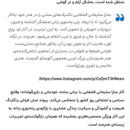
منتقل شده است، به‌شکل آرام و در گوشی.
سارا سلیمانی قشقایی تکنیک‌های سنتی را در هنر خود به‌کار
می‌گیرد تا با ایجاد پلی ‎به‌سوی زنان صنعتگر گذشته و امروز،
درونیات خویش را تصویر کند. به این ترتیب، در آثار او، روح
گذشته با حال، و شرق با غرب ادغام می‌شود. هرچند در نگاه
اول، مادیت اثر و ملون بودن آن یادآور صنایع دستی‌ست،
طراحی فرم‌ها و نقوش در بسیاری از تصاویر تداعی‌کننده‌ی
هنر هنرمندان بزرگ غربی همچون گوستاو کلیمت، هنری
ماتیس و لوییز بورژوآست.
https://www.instagram.com/p/CzQmT3HNces/
آثار سارا سلیمانی قشقایی با بیانی ساده، خودمانی و بازی‌گوشانه، وقایع
سیاسی و اجتماعی روز کشور را منعکس می‌کند. پیوند میان فراخی رنگارنگ
طبیعت و گشودگی و سیالیت زندگی عشایری با رازآلودی پته‌دوزی زنانه به
این آثار ویژگی منحصربه‌فردی بخشیده که همزمان بازگوکننده‌ی تجربیات
زیسته‌ی هنرمند است.