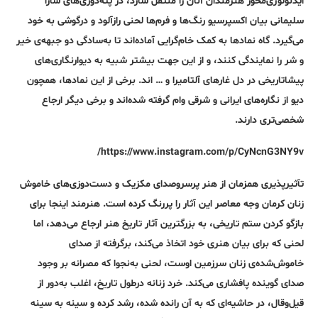
ایدئولوژی‌محور هنرمندان آنان را منتقل سازد، در پته‌دوزی‌های سارا
سلیمانی بیان اکسپرسیو رنگ‌ها و فرم‌ها لحنی رازآلود و درگوشی به خود
می‌گیرد. گاه نمادها به کمک خام‌گرایی آماده‌اند تا به‌سادگی دو جبهه‌ی خیر
و شر را نمایندگی کنند، و از این جهت بیشتر شبیه به دیوارنگاری‌های
پیشاتاریخی در دل غارهای آلتامیرا و … اند. برخی از این نمادها، همچون
دیو از نگاره‌های ایرانی و شرقی وام گرفته شده‌اند و برخی دیگر ارجاع
شخصی‌تری دارند.
https://www.instagram.com/p/CyNcnG3NY9v/
تآثیرپذیری همزمان از هنر پرسروصدای مکزیک و دست‌دوزی‌های خاموش
زنان کرمان وجه معاصر این آثار را پررنگ کرده است. هنرمند اینجا برای
بازگو کردن ستم تاریخی، به بزرگترین آثار تاریخ هنر ارجاع می‌دهد، اما
لحنی که برای بیان هنری خود اتخاذ می‌کند، برگرفته از صدای
خاموش‌شده‌ی زنان سرزمین اوست، لحنی‌ به‌نجوا که مصرانه بر وجود
صدای گوینده پافشاری می‌کند. خرد زنانه درطول تاریخ، اغلب به‌دور از
قیل‌وقال، در حاشیه‌ای که به آن رانده شده، رشد کرده و سینه به سینه