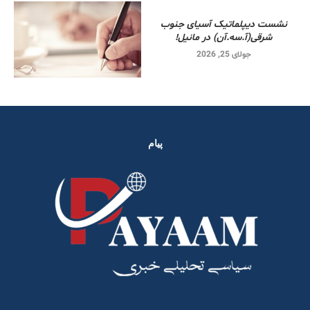
نشست دیپلماتیک آسیای جنوب
شرقی‌(آ.سه.آن) در مانیل!
جولای 25, 2026
پیام