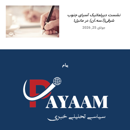
نشست دیپلماتیک آسیای جنوب
شرقی‌(آ.سه.آن) در مانیل!
جولای 25, 2026
پیام