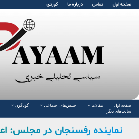
صفحە اول
تماس
دربارە ما
کوردی
صفحە اول
مقالات
جنبش‌های اجتماعی
گوناگون
سایت‌های دیگر
نماینده رفسنجان در مجلس: اعتم