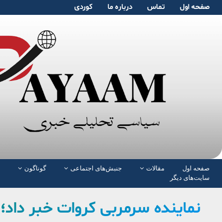
صفحە اول
تماس
دربارە ما
کوردی
صفحە اول
مقالات
جنبش‌های اجتماعی
گوناگون
سایت‌های دیگر
نماینده سرمربی کروات خبر داد