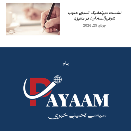
نشست دیپلماتیک آسیای جنوب
شرقی‌(آ.سه.آن) در مانیل!
جولای 25, 2026
پیام