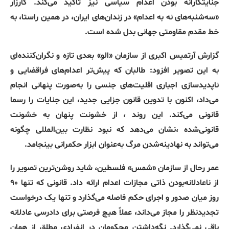
جنایتکارانه بودن اعدام سیاسی نیز تاکید می‌کند
.
کارزار
«
سه‌شنبه‌های نه به اعدام
»
در زندان‌های ایران، در همین راستا، به
خط مقدم مقاومتی جهانی بدل شده است
.
گزارش آرتمیس اکبری از سازمان
«
الو
»
بعدی تازه و نگران‌کننده‌ای
به این تصویر افزود
:
طالبان که پیش‌تر اعدام‌های فراقضایی و
ناپدیدسازی اجباری اقلیت‌های جنسی را به‌صورت پنهانی انجام
می‌داد، اکنون با تدوین قانون جزایی جدید، این جنایات را رسما
قانونی می‌کند
.
این روند ، از خشونت پنهان به خشونت
قانونی‌شده ،نشان می‌دهد که نبود نظارت بین‌المللی چگونه
می‌تواند به نهادینه‌شدن مرگ به‌عنوان ابزار حکمرانی بینجامد
.
عمر رحال از سازمان
«
شمس
»
فلسطین، شاید روشن‌ترین تصویر را
از ناعادلانه‌بودن ذاتی مجازات اعدام ارائه داد
.
قانونی که تنها ۹۰
روز میان صدور و اجرای حکم فاصله می‌گذارد و تنها یک درخواست
تجدیدنظر را مجاز می‌داند، عملاً هیچ فرصتی برای دادرسی عادلانه
باقی نمی‌گذارد
.
نگه‌داشتن محکومان در انفرادی مطلق از همان