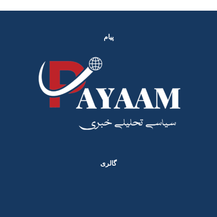
پیام
گالری