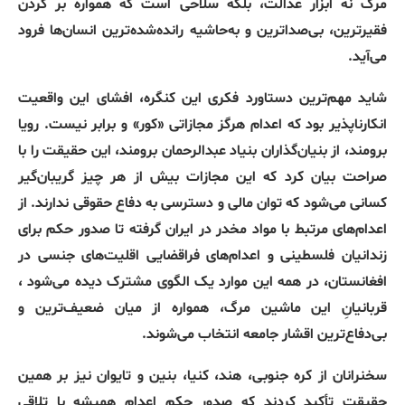
مرگ نه ابزار عدالت، بلکه سلاحی است که همواره بر گردن
فقیرترین، بی‌صداترین و به‌حاشیه‌ رانده‌شده‌ترین انسان‌ها فرود
می‌آید
.
شاید مهم‌ترین دستاورد فکری این کنگره، افشای این واقعیت
انکارناپذیر بود که اعدام هرگز مجازاتی
«
کور
»
و برابر نیست
.
رویا
برومند، از بنیان‌گذاران بنیاد عبدالرحمان برومند، این حقیقت را با
صراحت بیان کرد که این مجازات بیش از هر چیز گریبان‌گیر
کسانی می‌شود که توان مالی و دسترسی به دفاع حقوقی ندارند
.
از
اعدام‌های مرتبط با مواد مخدر در ایران گرفته تا صدور حکم برای
زندانیان فلسطینی و اعدام‌های فراقضایی اقلیت‌های جنسی در
افغانستان، در همه این موارد یک الگوی مشترک دیده می‌شود ،
قربانیانِ این ماشین مرگ، همواره از میان ضعیف‌ترین و
بی‌دفاع‌ترین اقشار جامعه انتخاب می‌شوند
.
سخنرانان از کره جنوبی، هند، کنیا، بنین و تایوان نیز بر همین
حقیقت تأکید کردند که صدور حکم اعدام همیشه با تلاقی