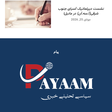
نشست دیپلماتیک آسیای جنوب
شرقی‌(آ.سه.آن) در مانیل!
جولای 25, 2026
پیام