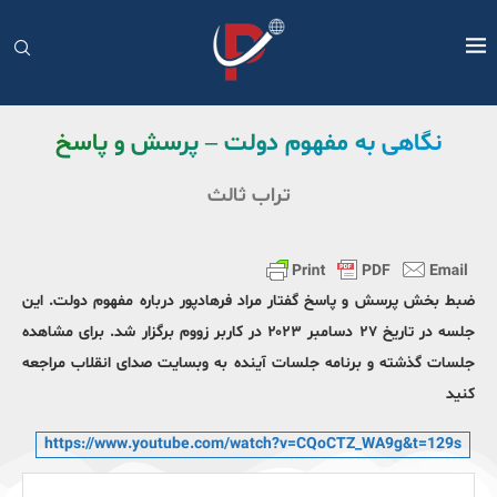
نگاهی به مفهوم دولت – پرسش و پاسخ
تراب ثالث
ضبط بخش پرسش و پاسخ گفتار مراد فرهادپور درباره مفهوم دولت. این
جلسه در تاریخ ۲۷ دسامبر ۲۰۲۳ در کاربر زووم برگزار شد. برای مشاهده
جلسات گذشته و برنامه جلسات آینده به وبسایت صدای انقلاب مراجعه
کنید
https://www.youtube.com/watch?v=CQoCTZ_WA9g&t=129s