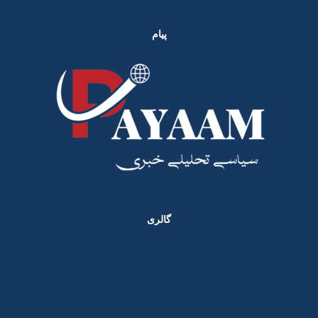
پیام
گالری