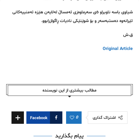
شیاوی باسە ناوبراو ٥ی سەرماوەزی ئەمساڵ لەلایەن هێزە ئەمنییەکانی
ئێرانەوە دەستبەسەر و بۆ شوێنێکی نادیات ڕاگوازرابوو.
ق.ش
Original Article
مطالب بیشتری از این نویسندە
0
اشتراک گذاری
Facebook
پیام بگذارید