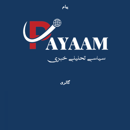
پیام
گالری