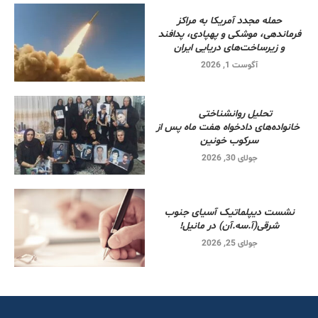
حمله مجدد آمریکا به مراکز
فرماندهی، موشکی و پهپادی، پدافند
و زیرساخت‌های دریایی ایران
آگوست 1, 2026
تحلیل روانشناختی
خانواده‌های دادخواه هفت ماه پس از
سرکوب خونین
جولای 30, 2026
نشست دیپلماتیک آسیای جنوب
شرقی‌(آ.سه.آن) در مانیل!
جولای 25, 2026