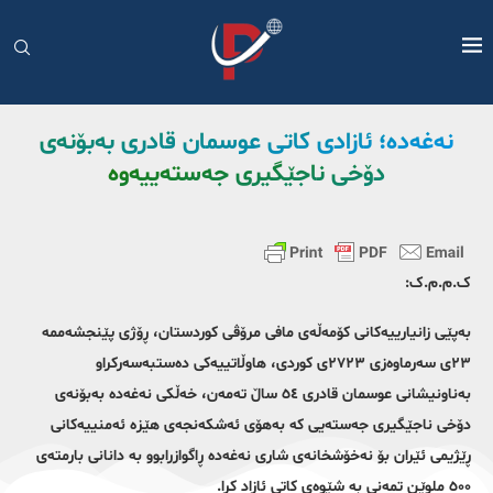
نەغەدە؛ ئازادی کاتی عوسمان قادری بەبۆنەی
دۆخی ناجێگیری جەستەییەوە
ک.م.م.ک:
بەپێی زانیارییەکانی کۆمەڵەی مافی مرۆڤی کوردستان، ڕۆژی پێنجشەممە
٢٣ی سەرماوەزی ٢٧٢٣ی کوردی، هاوڵاتییەکی دەستبەسەرکراو
بەناونیشانی عوسمان قادری ٥٤ ساڵ تەمەن، خەڵکی نەغەدە بەبۆنەی
دۆخی ناجێگیری جەستەیی کە بەهۆی ئەشکەنجەی هێزە ئەمنییەکانی
ڕێژیمی ئێران بۆ نەخۆشخانەی شاری نەغەدە ڕاگوازرابوو بە دانانی بارمتەی
٥٠٠ ملوێن تمەنی بە شێوەی کاتی ئازاد کرا.