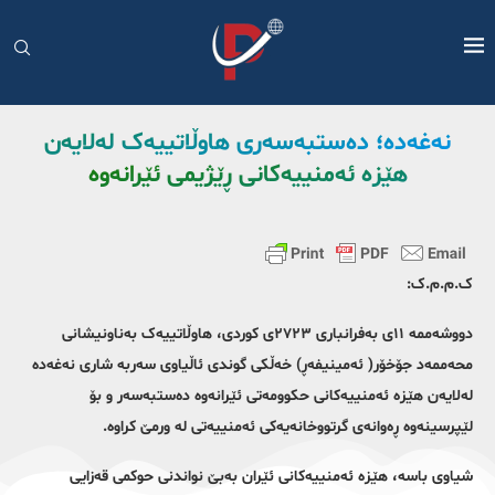
نەغەدە؛ دەستبەسەری هاوڵاتییەک لەلایەن
هێزە ئەمنییەکانی ڕێژیمی ئێرانەوە
ک.م.م.ک:
دووشەممە ١١ی بەفرانباری ٢٧٢٣ی کوردی، هاوڵاتییەک بەناونیشانی
محەممەد جۆخۆر( ئەمینیفەڕ) خەڵکی گوندی ئاڵیاوی سەربە شاری نەغەدە
لەلایەن هێزە ئەمنییەکانی حکوومەتی ئێرانەوە دەستبەسەر و بۆ
لێپرسینەوە ڕەوانەی گرتووخانەیەکی ئەمنییەتی لە ورمێ کراوە.
شیاوی باسە، هێزە ئەمنییەکانی ئێران بەبێ نواندنی حوکمی قەزایی