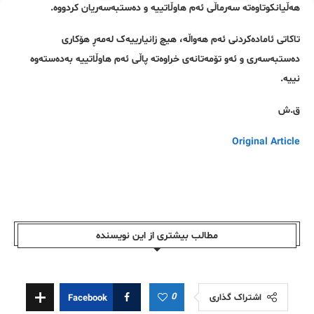
هەڵیانکوتاوەتە سەرماڵی ئەم هاوڵاتییە و دەستبەسەریان کردووە.
تاکاتی ئامادەکردنی ئەم هەواڵە، هیچ زانیارییەک لەمەڕ هۆکاری
دەستبەسەری و ئەو تۆمەتانەی خراوەتە پاڵی ئەم هاوڵاتییە بەدەستەوە
نییە.
ق.ش
Original Article
مطالب بیشتری از این نویسندە
0
اشتراک گذاری
Facebook