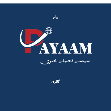
پیام
گالری