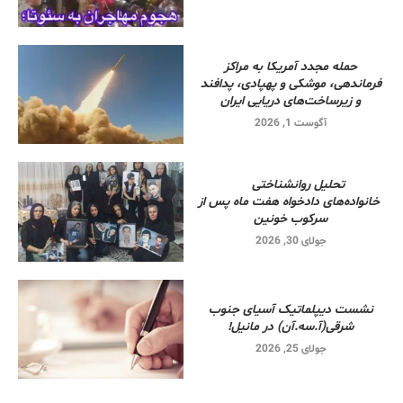
حمله مجدد آمریکا به مراکز
فرماندهی، موشکی و پهپادی، پدافند
و زیرساخت‌های دریایی ایران
آگوست 1, 2026
تحلیل روانشناختی
خانواده‌های دادخواه هفت ماه پس از
سرکوب خونین
جولای 30, 2026
نشست دیپلماتیک آسیای جنوب
شرقی‌(آ.سه.آن) در مانیل!
جولای 25, 2026