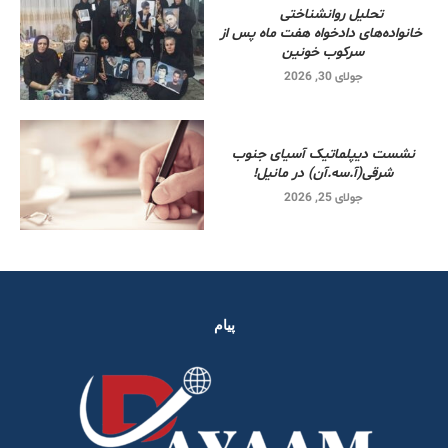
تحلیل روانشناختی
خانواده‌های دادخواه هفت ماه پس از
سرکوب خونین
جولای 30, 2026
نشست دیپلماتیک آسیای جنوب
شرقی‌(آ.سه.آن) در مانیل!
جولای 25, 2026
پیام