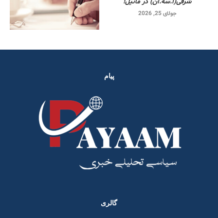
شرقی‌(آ.سه.آن) در مانیل!
جولای 25, 2026
پیام
گالری