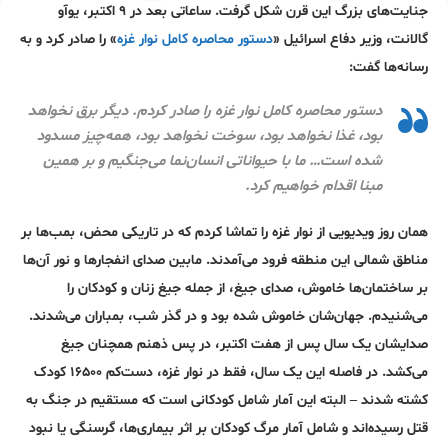
جنایت‌های بزرگ این قرن شکل گرفت. ساعاتی بعد در ۹ اکتبر، یوآو
گالانت، وزیر دفاع اسرائیل «
دستور محاصره کامل نوار غزه
» را صادر کرد و به
رسانه‌ها گفت:
دستور محاصره کامل نوار غزه را صادر کردم. دیگر برق نخواهد
بود، غذا نخواهد بود، سوخت نخواهد بود، همه‌چیز مسدود
شده است… ما با حیواناتی انسان‌نما می‌جنگیم و بر همین
مبنا اقدام خواهیم کرد.
همان روز ویدیویی از نوار غزه را تماشا کردم که در تاریکی محض، بمب‌ها بر
مناطق شمالی این منطقه فرود می‌آمدند. مابین صدای انفجارها و نور آن‌ها
بر ساختمان‌ها خاموش، صدای جیغ، از جمله جیغ زنان و کودکان را
می‌شنیدم. جهان‌شان خاموش شده بود و در گذر شب، بمباران می‌شدند.
صدایشان یک سال پس از هفت اکتبر، در پس ذهنم همچنان جیغ
می‌کشد. در فاصله این یک سال، فقط در نوار غزه، دست‌کم ۱۶۵۰۰ کودک
کشته شدند – البته این آمار شامل کودکانی است که مستقیم در جنگ به
قتل رسیده‌اند و شامل آمار مرگ کودکان بر اثر بیماری‌ها، گرسنگی یا نبود