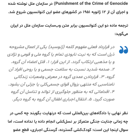
Punishment of the Crime of Genocide) در سازمان ملل نوشته شده
و اجرای آن از ‍۱۲ ژانویه ۱۹۵۱ در کشورهای عضو این کنوانسیون شروع شد.
ترجمه ماده دو این کنوانسیون برابر متن وب‌سایت سازمان ملل در ایران
می‌گوید:
در قرارداد فعلی مفهوم کلمه (ژنوسید) یکی از اعمال مشروحه
ذیل است که به نیت نابودی تمام یا گروه ملی و قومی و نژادی
و یا مذهبی ارتکاب گردد. از این قرار: ۱. قتل اعضاء آن گروه.
۲. صدمه شدید نسبت به سلامت جسمی و یا روحی افراد آن
گروه. ۳. قراردادن عمدی گروه در معرض وضعیات زندگانی
نامناسبی که منتهی بزوال قوای جسمی‌کلی یا جزئی آن بشود.
۴. اقداماتی که به منظور جلوگیری از توالد و تناسل آن گروه
صورت گیرد. ۵. انتقال اجباری اطفال آن گروه به گروه دیگر.
نظر نهایی با دادگاه‌های بین‌المللی است که درنهایت بگویند چه کسی در
چه زمانی جنایت جنگی متمرکز بر نسل‌کشی انجام داده یا نداده است، اما
سوال اینجا این است: کودک‌کشی گسترده، گرسنگی اجباری، قطع عضو