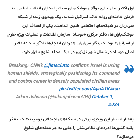
اول اکتبر سال جاری، وقتی موشک‌های سپاه پاسداران انقلاب اسلامی به
فرمان خامنه‌ای روانه خاک اسرائیل شدند، یک ویدیوی زنده از شبکه
سی‌ان‌ان در شبکه‌های اجتماعی طنین انداخت. یکی از اهداف این
موشک‌باران‌ها، دفتر مرکزی «موساد، سازمان اطلاعات و عملیات ویژه خارج
از اسرائیل» بود. خبرنگار سی‌ان‌ان همزمان انفجارها یادآور شد که دفتر
اصلی موساد در شمال شهر تل‌آویو در «یک محله شلوغ» قرار دارد.
Breaking: CNN’s
@jimsciutto
confirms Israel is using
human shields, strategically positioning its command
and control center in densely populated civilian areas
pic.twitter.com/ApaA1KArau
October 1,
— Adam Johnson (@adamjohnsonCHI)
2024
بعد از انتشار این ویدیو، برخی در شبکه‌های اجتماعی پرسیدند: خب مگر
بقیه کشورها اداره‌های نظامی‌شان را جایی به جز محله‌های شلوغ
می‌سازند؟