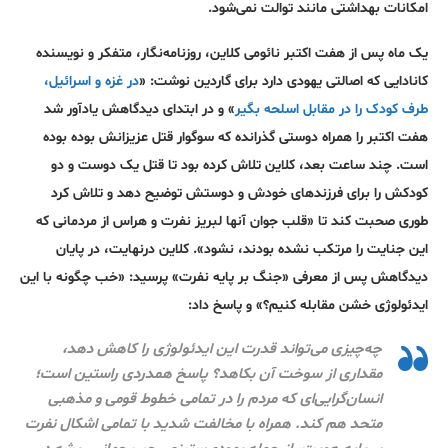
امکانات بهداشتی مانند توالت نمی‌شود.
یک ماه پس از هفت اکتبر نائومی کلاین، روزنامه‌نگار، متفکر و نویسنده
کانادایی که اصالتی یهودی دارد برای گاردین نوشت: «
در غزه و اسرائیل،
طرف کودک را در مقابل اسلحه بگیر
» و در ابتدای دیدگاهش یادآور شد
هفت اکتبر را همراه دوستی گذرانده که سوگوار قتل عزیزانش بوده بوده
است. چند ساعت بعد، کلاین تلاش کرده بود تا قتل یک دوست و دو
کودکش را برای فرزندهای خودش و دوستش توضیح دهد و تلاش کرد
طوری صحبت کند تا «قلب جوان آنها لبریز نفرت و هراس از مردمانی که
این جنایت را مرتکب نشده بودند، نشود». کلاین درنهایت، در پایان
دیدگاهش پس از معرفی «جنگ بر پایه نفرت» پرسید: «خب چگونه با این
ایدئولوژی خشن مقابله کنیم؟» و پاسخ داد:
چه‌چیزی می‌تواند قدرت این ایدئولوژی را کاهش دهد،
مقداری از سوخت آن بکاهد؟ پاسخ همدردی راستین است؛
انسان‌گرایی‌ای که مردم را در تمامی خطوط قومی و مذهبی
متحد هم کند. همراه با مخالفت شدید با تمامی اشکال نفرت