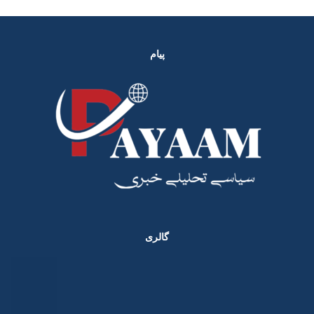
پیام
گالری