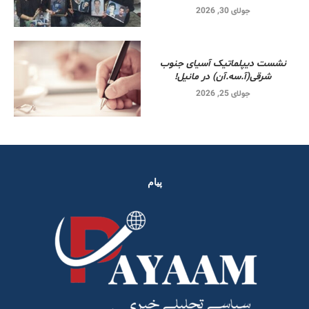
جولای 30, 2026
نشست دیپلماتیک آسیای جنوب
شرقی‌(آ.سه.آن) در مانیل!
جولای 25, 2026
پیام