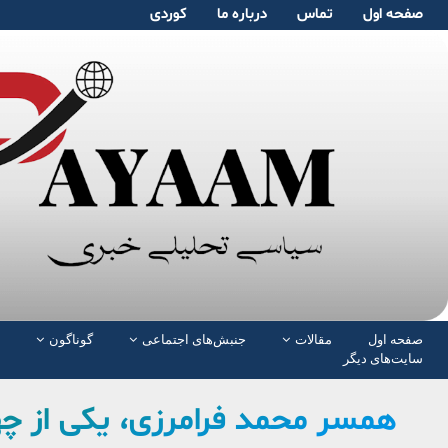
صفحە اول
تماس
دربارە ما
کوردی
صفحە اول
مقالات
جنبش‌های اجتماعی
گوناگون
سایت‌های دیگر
همسر محمد فرامرزی، یکی از چه