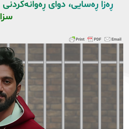
ڕەزا ڕەسایی، دوای ڕەوانەکردن
سزا