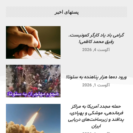
پستهای اخیر
گرامی باد یاد کارگر کمونیست.
رفیق محمد کاظمی!
آگوست 4, 2026
ورود ده‌ها هزار پناهنده به سئوتا!
آگوست 1, 2026
حمله مجدد آمریکا به مراکز
فرماندهی، موشکی و پهپادی،
پدافند و زیرساخت‌های دریایی
ایران