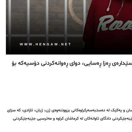
ارەی ڕەزا ڕەسایی، دوای ڕەوانەکردنی دۆسیەکە بۆ
رسان و یەکێک لە دەستبەسەرکراوەکانی بزووتنەوەی ژن، ژیان، ئازادی، کە سزای
ەجێکردنی دادگای تاوانەکان لە کرماشان کراوە و مەترسیی جێبەجێکردنی