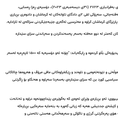
بەپێی ڕاپۆرتی گەیشتوو بە ڕێکخراوی مافی مرۆڤی هەنگاو؛ ڕۆژی یەکشەممە، ١٠ی بەفرانباری ٢٧٢٣ (٣١ی دیسەمبەری ٢٠٢٣)، دۆسیەی ڕەزا ڕەسایی،
بەندکراوی سیاسیی کورد و پەیڕەوی ئایینی یارسان، لەلایەن محەمەدڕەسووڵ حەقنەجاتی، سەرۆکی لقی ٢ی دادگای تاوانەکان لە کرماشان و دادوەری بڕیاری
ارێزگای کرماشان کراوە و مەترسیی ئەگەری جێبەجێکردنی سزاکەی لە ئارادایە.
کان کەمتر لە دوو حەفتە بەسەر پەسەندکردن و سەپاندنی سزای سێدارە
ئازەردوخت حەقجوویان، دایکی ڕەزا ڕەساعی، چەند ڕۆژێک لەمەوبار گرتەیەکی ڤیدیۆیەکی بڵاو کردەوە و ڕایگەیاند: "چۆنە ئەو دۆسیەیە کە ١۵٠٠ لاپەڕەیە لەسەر
وڵەتی و نێونەتەوەیی و ناوەند و ڕێکخراوەکانی مافی مرۆڤ و هەروەها چالاکانی
سیاسیی کورد بن کە سزای سێدارەی بەسەردا سەپاوە و هەنگاو بۆ ڕاگرتنی
ووی: ئەو بڕیارەی وێڕای ئەوەی کە بەگوێرەی پێداچوونەوە دراوە و تەنانەت
 کێشەی جددیشی هەیە کە زیانی گەورە بە بنەمایە سەرەکیی بڕیارەکە
هۆی پەرەگرتنی گرژی و ناکۆکی و سەرهەڵدانی هەستی نائەمنی و