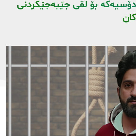
ی دۆسیەکە بۆ لقی جێبەجێکردنی
کان