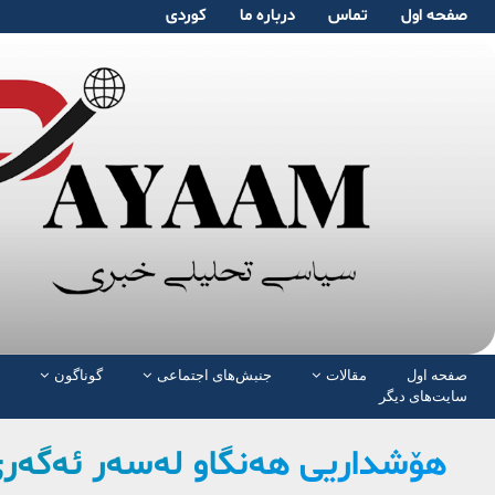
صفحە اول
تماس
دربارە ما
کوردی
صفحە اول
مقالات
جنبش‌های اجتماعی
گوناگون
سایت‌های دیگر
هۆشداریی هەنگاو لەسەر ئەگەر