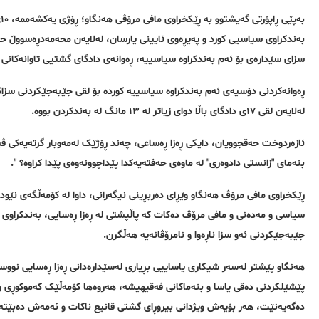
سزای سێدارەی بۆ ئەم بەندکراوە سیاسییە، ڕەوانەی دادگای گشتیی تاوانەکانی پ
ڕەوانەکردنی دۆسیەی ئەم بەندکراوە سیاسییە کوردە بۆ لقی جێبەجێکردنی سزا
لەلایەن لقی ١٧ی دادگای باڵا دوای زیاتر لە ١٣ مانگ لە بەندکردن بووە.
بنەمای "زانستی دادوەری" لە ماوەی حەفتەیەکدا پێداچوونەوەی پێدا کراوە؟ ".
ڕێکخراوی مافی مرۆڤ هەنگاو وێڕای دەربڕینی نیگەرانی، داوا لە کۆمەڵگەی نێودە
سیاسی و مەدەنی و مافی مرۆڤ دەکات کە پاڵپشتی لە ڕەزا ڕەسایی، بەندکراوی 
جێبەجێکردنی ئەو سزا ناڕەوا و نامرۆڤانەیە هەڵگرن.
هەنگاو پێشتر لەسەر شیکاری یاساییی بڕیاری لەسێدارەدانی ڕەزا ڕەسایی نووسیب
پێشێلکردنی دەقی یاسا و بنەماکانی فەقیهیشە، هەروەها کۆمەڵێک کەموکوڕی و
دەگەیەنێت، هەر بۆیەش ویژدانی بیروڕای گشتی قانیع ناکات و ئەمەش دەبێتە 