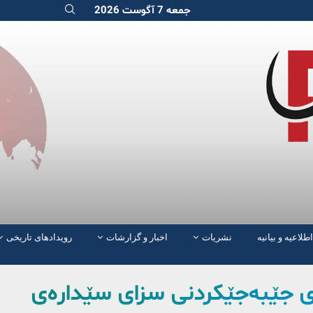
جمعه 7 آگوست 2026
اطلاعیه و بیانیه
نشریات
اخبار و گزارشات
رویدادهای تاریخی
ی جێبەجێکردنی سزای سێدارەی