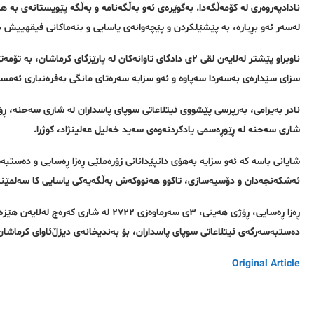
نادادپەروەری لە کۆمەڵگەدا. بەگوێرەی ئەو بەڵگەنامە و بەڵگە پێویستانەی بە ه
لەسەر ئەو بڕیارە، بە پێشێلکردن و پێچەوانەی یاسایی و بنەماکانی فیقهییش دەز
ناوبراو پێشتر لەلایەن لقی ٢ی دادگای تاوانەکان لە پارێزگای
سزای سێدارەی بەسەردا سەپاوە و ئەو سزایە سەرەتای مانگی بەفرەنباری ئەمساڵ لەلایەن لقی ١٧ دادگای ب
شاری سەحنە لە ڕێوڕەسمی یادکردنەوەی سەید خەلیل عەلینژاد، کوژرا.
شایانی باسە کە ئەو سزایە بەهۆی دانپێدانانی زۆرەملێی ڕەزا ڕەسایی و دەستبەس
ئەشکەنجەدان و دۆسیەسازی، تاکوو هەنووکەش بەڵگەیەکی یاسایی کا سەلمێنەر
ڕەزا ڕەسایی، ڕۆژی هەینی، ٣ی سەرماوەزی ٢
دەستبەسەرگەی ئیتلاعاتی سوپای پاسداران، بۆ بەندیخانەی دیزڵ‌ئاوای کرماشان 
Original Article