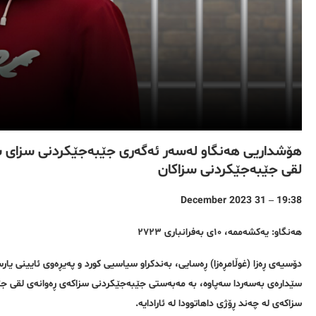
هۆشداریی هەنگاو لەسەر ئەگەری جێبەجێکردنی سزای سێد
لقی جێبەجێکردنی سزاکان
19:38 – 31 December 2023
هەنگاو: یەکشەممە، ١٠ی بەفرانباری ٢٧٢٣
دۆسیەی ڕەزا (غوڵامڕەزا) ڕەسایی، بەندکراو سیاسیی کورد و پەیڕەوی ئایینی یا
سێدارەی بەسەردا سەپاوە، بە مەبەستی جێبەجێکردنی سزاکەی ڕەوانەی لقی جێب
سزاکەی لە چەند ڕۆژی داهاتوودا لە ئارادایە.