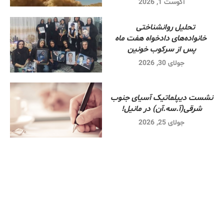
آگوست 1, 2026
تحلیل روانشناختی
خانواده‌های دادخواه هفت ماه
پس از سرکوب خونین
جولای 30, 2026
نشست دیپلماتیک آسیای جنوب
شرقی‌(آ.سه.آن) در مانیل!
جولای 25, 2026