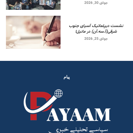
جولای 30, 2026
نشست دیپلماتیک آسیای جنوب
شرقی‌(آ.سه.آن) در مانیل!
جولای 25, 2026
پیام