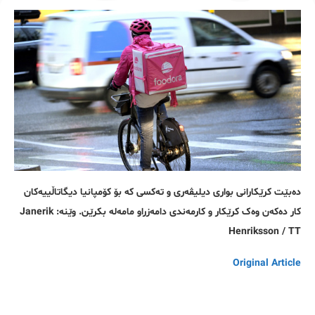
دەبێت کرێکارانی بواری دیلیڤەری و تەکسی کە بۆ کۆمپانیا دیگاتاڵییەکان
کار دەکەن وەک کرێکار و کارمەندی دامەزراو مامەلە بکرێن. وێنە: Janerik
Henriksson / TT
Original Article