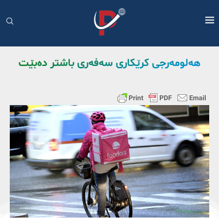
هەلومەرجی کرێکاری سەفەری باشتر دەبێت