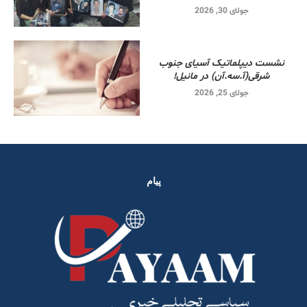
جولای 30, 2026
نشست دیپلماتیک آسیای جنوب
شرقی‌(آ.سه.آن) در مانیل!
جولای 25, 2026
پیام