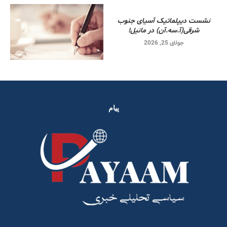
نشست دیپلماتیک آسیای جنوب
شرقی‌(آ.سه.آن) در مانیل!
جولای 25, 2026
پیام