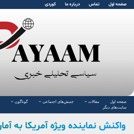
صفحە اول
تماس
دربارە ما
کوردی
صفحە اول
مقالات
جنبش‌های اجتماعی
گوناگون
سایت‌های دیگر
واکنش نماینده ویژه آمریکا به آما