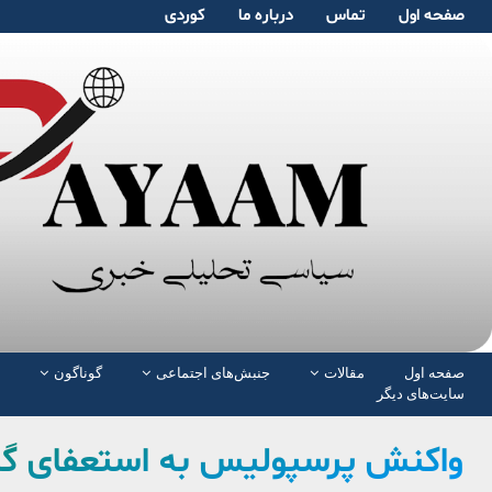
صفحە اول
تماس
دربارە ما
کوردی
صفحە اول
مقالات
جنبش‌های اجتماعی
گوناگون
سایت‌های دیگر
واکنش پرسپولیس به استعفای گل