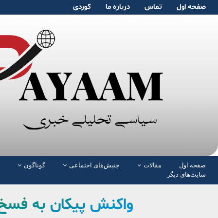
صفحە اول
تماس
دربارە ما
کوردی
صفحە اول
مقالات
جنبش‌های اجتماعی
گوناگون
سایت‌های دیگر
واکنش پیکان به فسخ ق