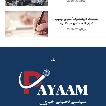
جولای 30, 2026
نشست دیپلماتیک آسیای جنوب
شرقی‌(آ.سه.آن) در مانیل!
جولای 25, 2026
پیام