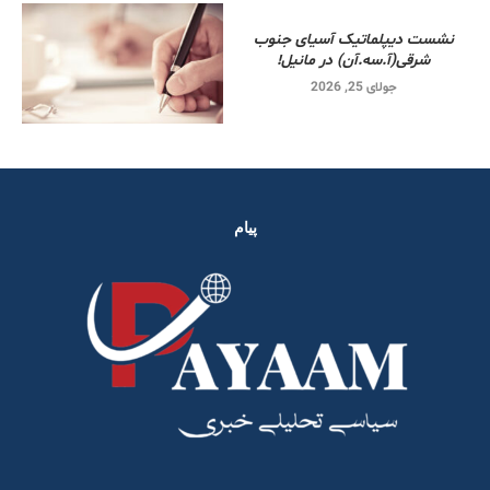
نشست دیپلماتیک آسیای جنوب
شرقی‌(آ.سه.آن) در مانیل!
جولای 25, 2026
پیام