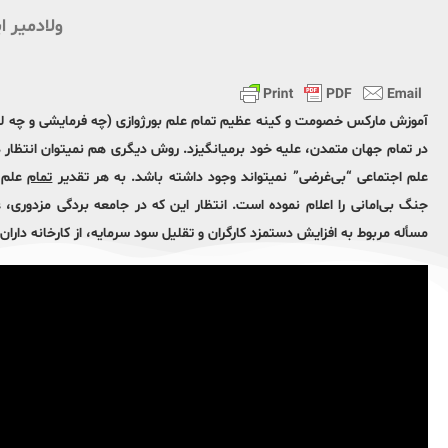
ولادمیر ا
آموزش مارکس خصومت و کينه عظيم تمام علم بورژوازى (چه فرمايشى و چه ليب
در تمام جهان متمدن، عليه خود برميانگيزد. روش ديگرى هم نميتوان انتظار 
علم اجتماعى “بى‌غرضى” نميتواند وجود داشته باشد. به هر تقدير
تمام
علم ف
جنگ بى‌امانى را اعلام نموده است. انتظار اين که در جامعه بردگى مزدور
مسأله مربوط به افزايش دستمزد کارگران و تقليل سود سرمايه، از کارخانه داران