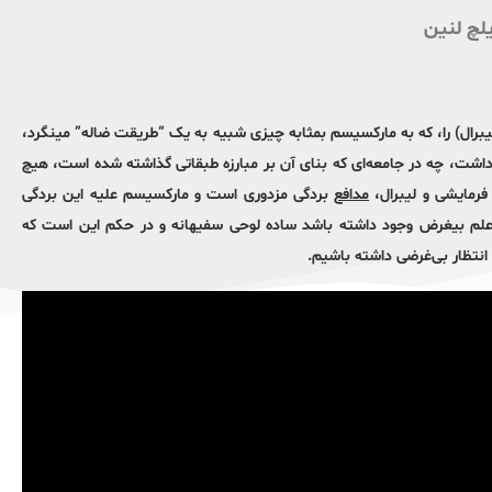
یلچ لنین
رال) را، که به مارکسيسم بمثابه چيزى شبيه به يک “طريقت ضاله” مينگرد،
داشت، چه در جامعه‌اى که بناى آن بر مبارزه طبقاتى گذاشته شده است، هيچ
رمايشى و ليبرال،
مدافع
بردگى مزدورى است و مارکسيسم عليه اين بردگى
ى، علم بيغرض وجود داشته باشد ساده لوحى سفيهانه و در حکم اين است که
 انتظار بى‌غرضى داشته باشيم.