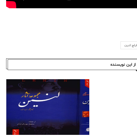
ایلچ لنین
ز این نویسندە