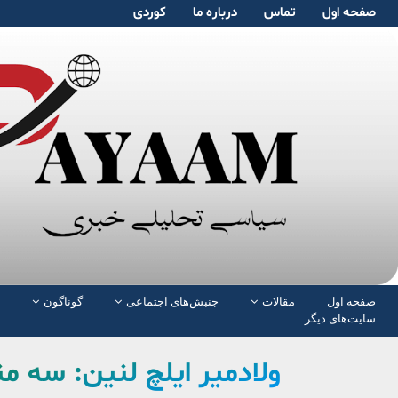
صفحە اول
تماس
دربارە ما
کوردی
صفحە اول
مقالات
جنبش‌های اجتماعی
گوناگون
سایت‌های دیگر
ولادمیر ایلچ لنین: سە 