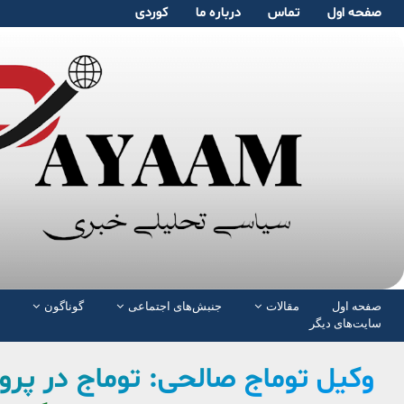
صفحە اول
تماس
دربارە ما
کوردی
صفحە اول
مقالات
جنبش‌های اجتماعی
گوناگون
سایت‌های دیگر
وکیل توماج صالحی: توماج در پر