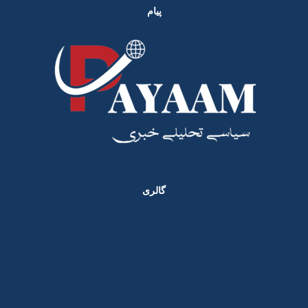
پیام
گالری